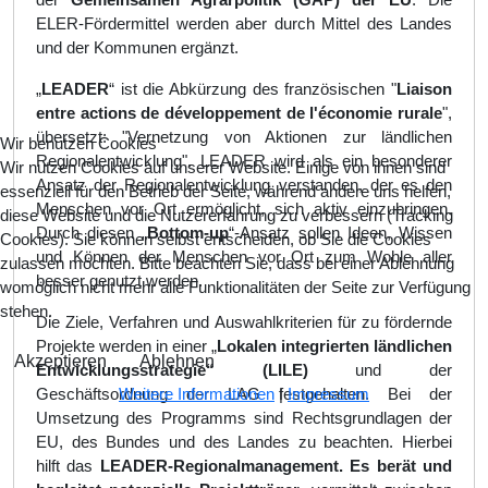
ELER-Fördermittel werden aber durch Mittel des Landes
und der Kommunen ergänzt.
„
LEADER
“ ist die Abkürzung des französischen "
Liaison
entre actions de développement de l'économie rurale
",
übersetzt: "Vernetzung von Aktionen zur ländlichen
Wir benutzen Cookies
Regionalentwicklung". LEADER wird als ein besonderer
Wir nutzen Cookies auf unserer Website. Einige von ihnen sind
Ansatz der Regionalentwicklung verstanden, der es den
essenziell für den Betrieb der Seite, während andere uns helfen,
Menschen vor Ort ermöglicht, sich aktiv einzubringen.
diese Website und die Nutzererfahrung zu verbessern (Tracking
Durch diesen „
Bottom-up
“-Ansatz sollen Ideen, Wissen
Cookies). Sie können selbst entscheiden, ob Sie die Cookies
und Können der Menschen vor Ort zum Wohle aller
zulassen möchten. Bitte beachten Sie, dass bei einer Ablehnung
besser genutzt werden.
womöglich nicht mehr alle Funktionalitäten der Seite zur Verfügung
stehen.
Die Ziele, Verfahren und Auswahlkriterien für zu fördernde
Projekte werden in einer „
Lokalen integrierten ländlichen
Akzeptieren
Ablehnen
Entwicklungsstrategie“ (LILE)
und der
Weitere Informationen
|
Impressum
Geschäftsordnung der LAG festgehalten. Bei der
Umsetzung des Programms sind Rechtsgrundlagen der
EU, des Bundes und des Landes zu beachten. Hierbei
hilft das
LEADER-Regionalmanagement. Es berät und