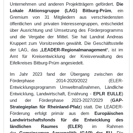
Unternehmen und anderen Projektträgern gefördert.
Die
Lokale Aktionsgruppe (LAG) Bitburg-Prüm
, ein
Gremium von 31 Mitgliedern aus verschiedensten
öffentlichen und privaten Interessengruppen, entscheidet
über Ausrichtung und Umsetzung des Förderprogramms
und die Vergabe der Mittel. Sie hat Landrat Andreas
Kruppert zum Vorsitzenden gewählt. Die Geschäftsstelle
der LAG, das „
LEADER-Regionalmanagement
“, ist im
Amt für Kreisentwicklung der Kreisverwaltung des
Eifelkreises Bitburg-Prüm angesiedelt.
Im Jahr 2023 fand der Übergang zwischen der
Förderphase 2014-2020/2022 (ELER-
Entwicklungsprogramm Umweltmaßnahmen, Ländliche
Entwicklung, Landwirtschaft, Ernährung -
EPLR EULLE
)
und der Förderphase 2023-2027/2029 (
GAP-
Strategieplan für Rheinland-Pfalz
) statt. Die LEADER-
Förderung erfolgt primär aus dem
Europäischen
Landwirtschaftsfonds für die Entwicklung des
ländlichen Raumes (ELER)
im Rahmen
der
Gemeinsamen Agrarpolitik (GAP) der EU
. Die