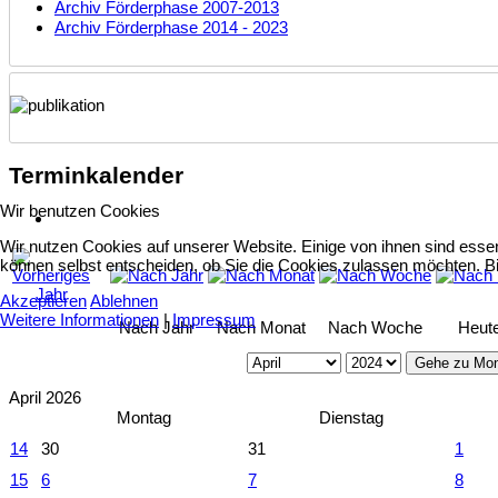
Archiv Förderphase 2007-2013
Archiv Förderphase 2014 - 2023
Terminkalender
Wir benutzen Cookies
Wir nutzen Cookies auf unserer Website. Einige von ihnen sind essen
können selbst entscheiden, ob Sie die Cookies zulassen möchten. Bit
Akzeptieren
Ablehnen
Weitere Informationen
|
Impressum
Nach Jahr
Nach Monat
Nach Woche
Heut
Gehe zu Mo
April 2026
Montag
Dienstag
14
30
31
1
15
6
7
8